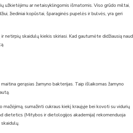
rių užkietėjimu ar netaisyklingomis išmatomis. Viso grūdo miltai,
iui, žiediniai kopūstai, šparaginės pupelės ir bulvės, yra geri
r netirpių skaidulų kiekis skiriasi. Kad gautumėte didžiausią nau
tą.
r maitina gerąsias žarnyno bakterijas. Taip išlaikomas žarnyno
autą.
o mažėjimą, sumažinti cukraus kiekį kraujyje bei kovoti su vidurių
nd dietetics (Mitybos ir dietologijos akademija) rekomenduoja
 skaidulų.