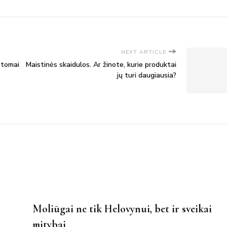
NEXT ARTICLE
ptomai
Maistinės skaidulos. Ar žinote, kurie produktai
jų turi daugiausia?
Moliūgai ne tik Helovynui, bet ir sveikai
mitybai