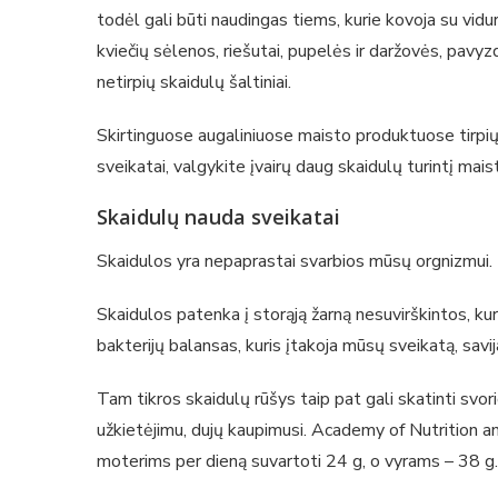
todėl gali būti naudingas tiems, kurie kovoja su vidu
kviečių sėlenos, riešutai, pupelės ir daržovės, pavyzdž
netirpių skaidulų šaltiniai.
Skirtinguose augaliniuose maisto produktuose tirpių i
sveikatai, valgykite įvairų daug skaidulų turintį mais
Skaidulų nauda sveikatai
Skaidulos yra nepaprastai svarbios mūsų orgnizmui.
Skaidulos patenka į storąją žarną nesuvirškintos, ku
bakterijų balansas, kuris įtakoja mūsų sveikatą, savij
Tam tikros skaidulų rūšys taip pat gali skatinti svori
užkietėjimu, dujų kaupimusi. Academy of Nutrition a
moterims per dieną suvartoti 24 g, o vyrams – 38 g.