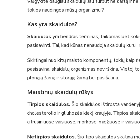
Valgykite daugiau skaidulų! Jau turbūt ne kartą ir ne d
tokios naudingos mūsų organizmui?
Kas yra skaidulos?
Skaidulos
yra bendras terminas, taikomas bet kokio
pasisavinti. Tai, kad kūnas nenaudoja skaidulų kurui, n
Skirtingai nuo kitų maisto komponentų, tokių kaip rie
pasisavina, skaidulų organizmas nevirškina. Vietoj t
plonąją žarną ir storąją žarną bei pasišalina.
Maistinių skaidulų rūšys
Tirpios skaidulos.
Šio skaidulos ištirpsta vandenyje
cholesterolio ir gliukozės kiekį kraujyje. Tirpios sk
citrusiniuose vaisiuose, morkose, miežiuose ir vaisiuo
Netirpios skaidulos.
Šio tipo skaidulos skatina me