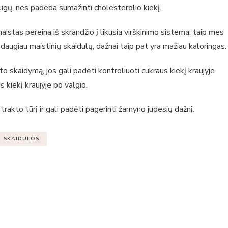
 ligų, nes padeda sumažinti cholesterolio kiekį.
 maistas pereina iš skrandžio į likusią virškinimo sistemą, taip mes
daugiau maistinių skaidulų, dažnai taip pat yra mažiau kaloringas.
to skaidymą, jos gali padėti kontroliuoti cukraus kiekį kraujyje
kiekį kraujyje po valgio.
trakto tūrį ir gali padėti pagerinti žarnyno judesių dažnį.
SKAIDULOS