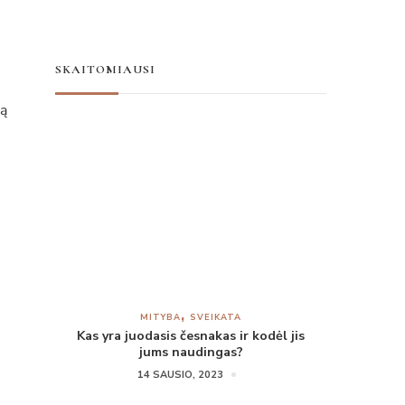
SKAITOMIAUSI
dą
MITYBA
SVEIKATA
Kas yra juodasis česnakas ir kodėl jis
jums naudingas?
14 SAUSIO, 2023