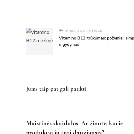
PREVIOUS ARTICLE
Vitamino B12 trūkumas: požymiai, sim
ir gydymas
Jums taip pat gali patikti
Maistinės skaidulos. Ar žinote, kurie
produktai jų turi daugiausia?