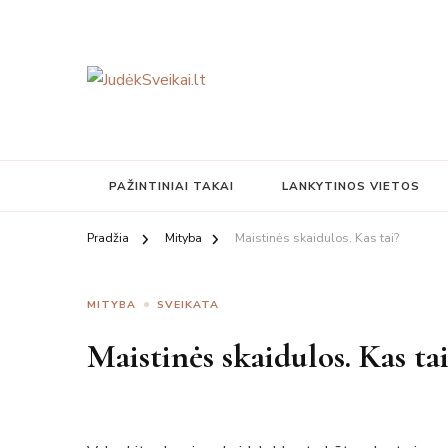
Judesys, mityba, sveikata
JudėkSveikai.lt
PAŽINTINIAI TAKAI
LANKYTINOS VIETOS
Pradžia
Mityba
Maistinės skaidulos. Kas tai?
MITYBA
SVEIKATA
Maistinės skaidulos. Kas tai