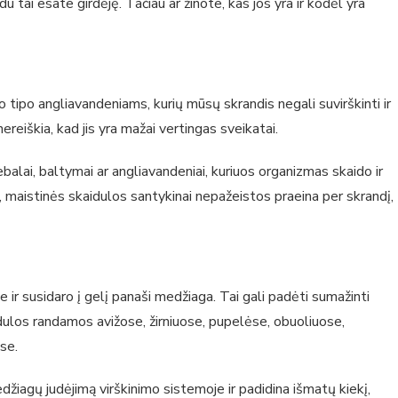
u tai esate girdėję. Tačiau ar žinote, kas jos yra ir kodėl yra
 tipo angliavandeniams, kurių mūsų skrandis negali suvirškinti ir
ereiškia, kad jis yra mažai vertingas sveikatai.
balai, baltymai ar angliavandeniai, kuriuos organizmas skaido ir
o, maistinės skaidulos santykinai nepažeistos praeina per skrandį,
 ir susidaro į gelį panaši medžiaga. Tai gali padėti sumažinti
aidulos randamos avižose, žirniuose, pupelėse, obuoliuose,
se.
džiagų judėjimą virškinimo sistemoje ir padidina išmatų kiekį,