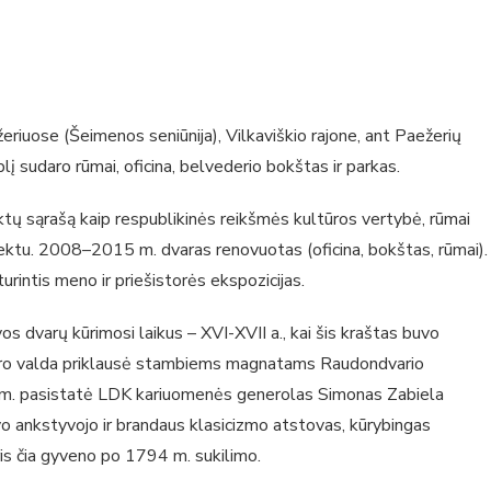
žeriuose (Šeimenos seniūnija), Vilkaviškio rajone, ant Paežerių
lį sudaro rūmai, oficina, belvederio bokštas ir parkas.
ų sąrašą kaip respublikinės reikšmės kultūros vertybė, rūmai
tu. 2008–2015 m. dvaras renovuotas (oficina, bokštas, rūmai).
turintis meno ir priešistorės ekspozicijas.
s dvarų kūrimosi laikus – XVI-XVII a., kai šis kraštas buvo
dvaro valda priklausė stambiems magnatams Raudondvario
m. pasistatė LDK kariuomenės generolas Simonas Zabiela
ankstyvojo ir brandaus klasicizmo atstovas, kūrybingas
s čia gyveno po 1794 m. sukilimo.