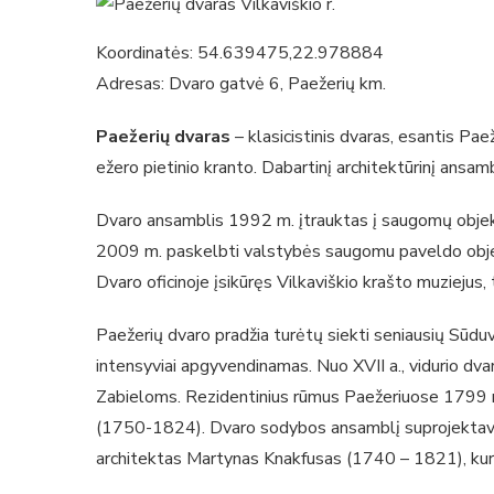
Koordinatės: 54.639475,22.978884
Adresas: Dvaro gatvė 6, Paežerių km.
Paežerių dvaras
– klasicistinis dvaras, esantis Pae
ežero pietinio kranto. Dabartinį architektūrinį ansamb
Dvaro ansamblis 1992 m. įtrauktas į saugomų objekt
2009 m. paskelbti valstybės saugomu paveldo objek
Dvaro oficinoje įsikūręs Vilkaviškio krašto muziejus, 
Paežerių dvaro pradžia turėtų siekti seniausių Sūduvo
intensyviai apgyvendinamas. Nuo XVII a., vidurio 
Zabieloms. Rezidentinius rūmus Paežeriuose 1799 
(1750-1824). Dvaro sodybos ansamblį suprojektavo 
architektas Martynas Knakfusas (1740 – 1821), kuri