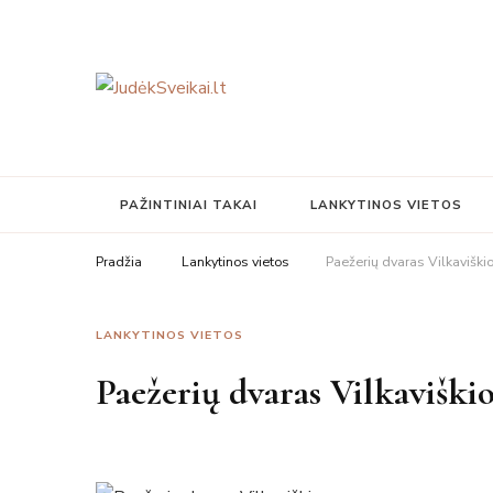
Judesys, mityba, sveikata
JudėkSveikai.lt
PAŽINTINIAI TAKAI
LANKYTINOS VIETOS
Pradžia
Lankytinos vietos
Paežerių dvaras Vilkaviškio
LANKYTINOS VIETOS
Paežerių dvaras Vilkaviški