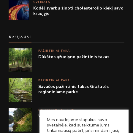
SVEIKATA
Kodėl svarbu žinoti cholesterolio kiekį savo
kraujyje
NAUJAUSI
PAŽINTINIAI TAKAI
Dūkštos ąžuolyno pažintinis takas
PAŽINTINIAI TAKAI
Savašos pažintinis takas Gražutės
regioniniame parke
LANKYTINOS VIETOS
Vetygalos atodanga Anykščių r.
Mes naudojame slapukus savo
svetainėje, kad suteiktume jums
tinkamiausią patirtį prisimindami jūsų