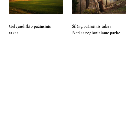
Gelgaudiškio pažintinis
Šilėnų pažintinis takas
takas
Neries regioniniame parke