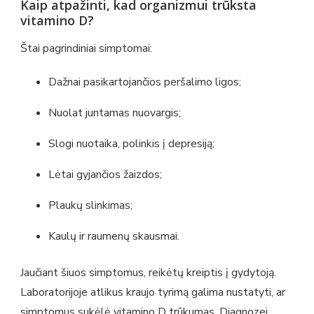
Kaip atpažinti, kad organizmui trūksta
vitamino D?
Štai pagrindiniai simptomai:
Dažnai pasikartojančios peršalimo ligos;
Nuolat juntamas nuovargis;
Slogi nuotaika, polinkis į depresiją;
Lėtai gyjančios žaizdos;
Plaukų slinkimas;
Kaulų ir raumenų skausmai.
Jaučiant šiuos simptomus, reikėtų kreiptis į gydytoją.
Laboratorijoje atlikus kraujo tyrimą galima nustatyti, ar
simptomus sukėlė vitamino D trūkumas. Diagnozei