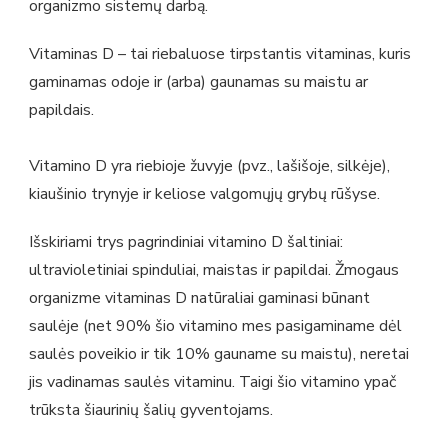
organizmo sistemų darbą.
Vitaminas D – tai riebaluose tirpstantis vitaminas, kuris
gaminamas odoje ir (arba) gaunamas su maistu ar
papildais.
Vitamino D yra riebioje žuvyje (pvz., lašišoje, silkėje),
kiaušinio trynyje ir keliose valgomųjų grybų rūšyse.
Išskiriami trys pagrindiniai vitamino D šaltiniai:
ultravioletiniai spinduliai, maistas ir papildai. Žmogaus
organizme vitaminas D natūraliai gaminasi būnant
saulėje (net 90% šio vitamino mes pasigaminame dėl
saulės poveikio ir tik 10% gauname su maistu), neretai
jis vadinamas saulės vitaminu. Taigi šio vitamino ypač
trūksta šiaurinių šalių gyventojams.