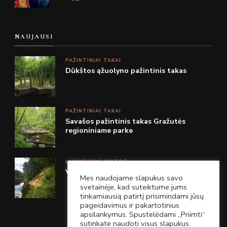
NAUJAUSI
PAŽINTINIAI TAKAI
Dūkštos ąžuolyno pažintinis takas
PAŽINTINIAI TAKAI
Savašos pažintinis takas Gražutės
regioniniame parke
LANKYTINOS VIETOS
Vetygalos atodanga Anykščių r.
Mes naudojame slapukus savo
svetainėje, kad suteiktume jums
tinkamiausią patirtį prisimindami jūsų
pageidavimus ir pakartotinius
apsilankymus. Spustelėdami „Priimti“
sutinkate naudoti visus slapukus.