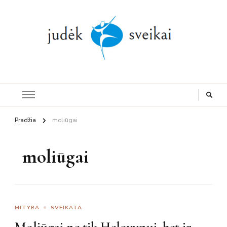
Judesys,
mityba, sveikata
Pradžia
moliūgai
moliūgai
MITYBA
SVEIKATA