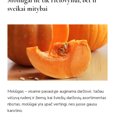
Moliūgai ne tik Helovynui, bet ir
sveikai mitybai
Moliūgas – visame pasaulyje auginama daržovė, tačiau
vėlyvą rudenį ir žiemą, kai šviežių daržovių asortimentas
ribotas, moliūgai yra ypač vertingi, nes juose gausu
karotino.