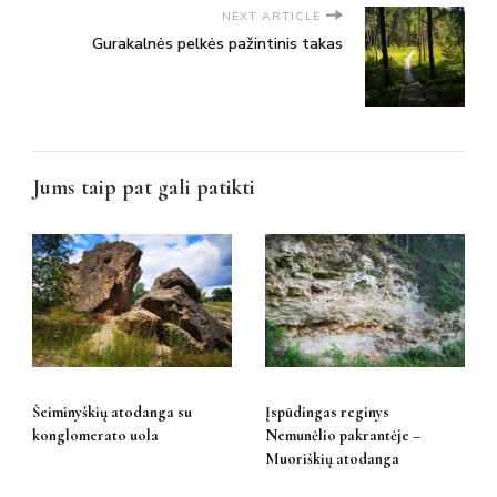
NEXT ARTICLE
Gurakalnės pelkės pažintinis takas
Jums taip pat gali patikti
Šeiminyškių atodanga su
Įspūdingas reginys
konglomerato uola
Nemunėlio pakrantėje –
Muoriškių atodanga