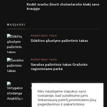
Kodėl svarbu žinoti cholesterolio kiekį savo
kraujyje
NAUJAUSI
PAŽINTINIAI TAKAI
Dūkštos ąžuolyno pažintinis takas
PAŽINTINIAI TAKAI
Savašos pažintinis takas Gražutės
regioniniame parke
LANKYTINOS VIETOS
Vetygalos atodanga Anykščių r.
Mes naudojame slapukus savo
svetainėje, kad suteiktume jums
tinkamiausią patirtį prisimindami jūsų
pageidavimus ir pakartotinius