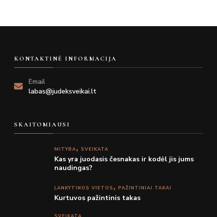
KONTAKTINĖ INFORMACIJA
Email
labas@judeksveikai.lt
SKAITOMIAUSI
MITYBA
SVEIKATA
Kas yra juodasis česnakas ir kodėl jis jums
naudingas?
LANKYTINOS VIETOS
PAŽINTINIAI TAKAI
Kurtuvos pažintinis takas
SVEIKATA