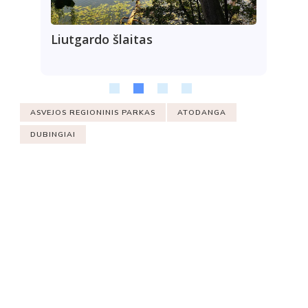
Liutgardo šlaitas
Pa
ta
ASVEJOS REGIONINIS PARKAS
ATODANGA
DUBINGIAI