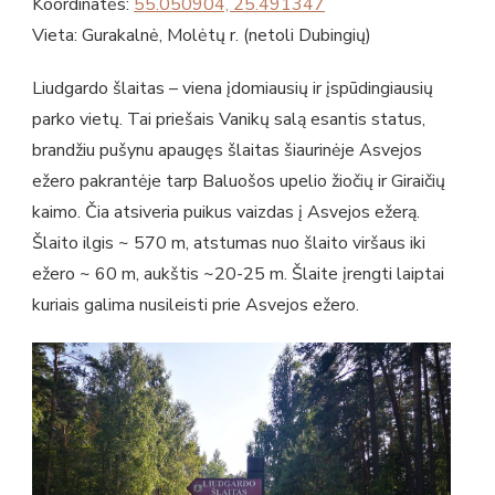
Koordinatės:
55.050904, 25.491347
Vieta: Gurakalnė, Molėtų r. (netoli Dubingių)
Liudgardo šlaitas – viena įdomiausių ir įspūdingiausių
parko vietų. Tai priešais Vanikų salą esantis status,
brandžiu pušynu apaugęs šlaitas šiaurinėje Asvejos
ežero pakrantėje tarp Baluošos upelio žiočių ir Giraičių
kaimo. Čia atsiveria puikus vaizdas į Asvejos ežerą.
Šlaito ilgis ~ 570 m, atstumas nuo šlaito viršaus iki
ežero ~ 60 m, aukštis ~20-25 m. Šlaite įrengti laiptai
kuriais galima nusileisti prie Asvejos ežero.