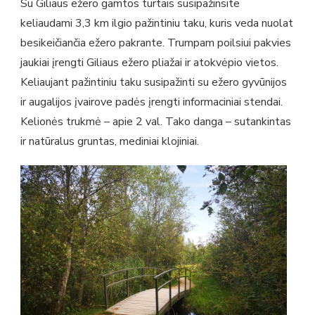
Su Giliaus ežero gamtos turtais susipažinsite
keliaudami 3,3 km ilgio pažintiniu taku, kuris veda nuolat
besikeičiančia ežero pakrante. Trumpam poilsiui pakvies
jaukiai įrengti Giliaus ežero pliažai ir atokvėpio vietos.
Keliaujant pažintiniu taku susipažinti su ežero gyvūnijos
ir augalijos įvairove padės įrengti informaciniai stendai.
Kelionės trukmė – apie 2 val. Tako danga – sutankintas
ir natūralus gruntas, mediniai klojiniai.