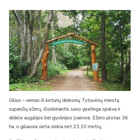
Gilius – vienas iš keturių didesnių Tytuvėnų miestą
supančių ežerų, išsiskiriantis savo ypatinga spalva ir
didele augalijos bei gyvūnijos įvairove. Ežero plotas 36
ha, o giliausia vieta siekia net 23,10 metrų.