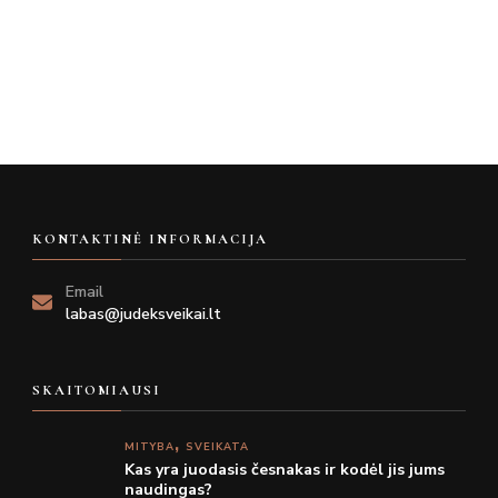
KONTAKTINĖ INFORMACIJA
Email
labas@judeksveikai.lt
SKAITOMIAUSI
MITYBA
SVEIKATA
Kas yra juodasis česnakas ir kodėl jis jums
naudingas?