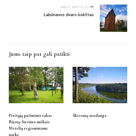
NEXT ARTICLE
Labūnavos dvaro bokštas
Jums taip pat gali patikti
Pėsčiųjų pažintinis takas
Škėvonių atodanga
Bijotų-Širvinto miškais
Metelių regioniniame
parke