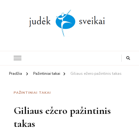
Judesys,
mityba, sveikata
Pradžia
Pažintiniai takai
Giliaus ežero pažintinis takas
PAŽINTINIAI TAKAI
Giliaus ežero pažintinis
takas