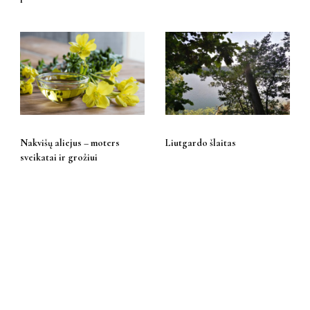
Nakvišų aliejus – moters
Liutgardo šlaitas
sveikatai ir grožiui