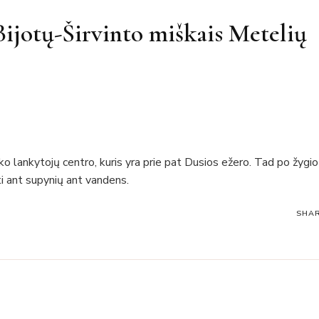
 Bijotų-Širvinto miškais Metelių
o lankytojų centro, kuris yra prie pat Dusios ežero. Tad po žygio
ti ant supynių ant vandens.
SHA