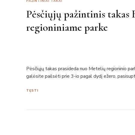
PAŽINTINIAI TAKAI
Pėsčiųjų pažintinis takas
regioniniame parke
Pėsčiųjų takas prasideda nuo Metelių regioninio park
galėsite pailsėti prie 3-io pagal dydį ežero, pasisup
TĘSTI