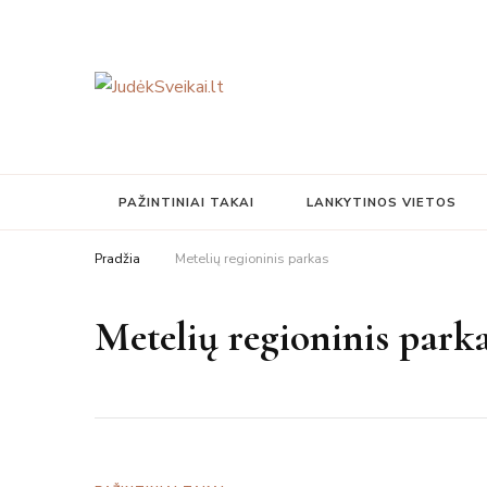
Judesys, mityba, sveikata
JudėkSveikai.lt
PAŽINTINIAI TAKAI
LANKYTINOS VIETOS
Pradžia
Metelių regioninis parkas
Metelių regioninis park